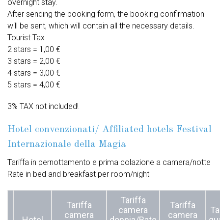
overnight stay.
After sending the booking form, the booking confirmation
will be sent, which will contain all the necessary details.
Tourist Tax
2 stars = 1,00 €
3 stars = 2,00 €
4 stars = 3,00 €
5 stars = 4,00 €
3% TAX not included!
Hotel convenzionati/ Affiliated hotels Festival
Internazionale della Magia
Tariffa in pernottamento e prima colazione a camera/notte
Rate in bed and breakfast per room/night
Tariffa
Tariffa
Tariffa
camera
Ta
camera
camera
Hotel
doppia/Rate
qu